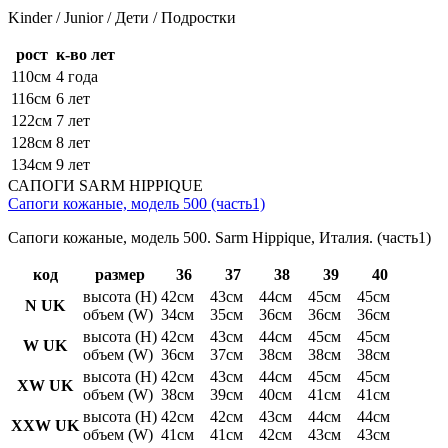
Kinder / Junior / Дети / Подростки
рост
к-во лет
110см
4 года
116см
6 лет
122см
7 лет
128см
8 лет
134см
9 лет
САПОГИ SARM HIPPIQUE
Сапоги кожаные, модель 500 (часть1)
Сапоги кожаные, модель 500. Sarm Hippique, Италия. (часть1)
код
размер
36
37
38
39
40
высота (H)
42см
43см
44см
45см
45см
N UK
объем (W)
34см
35см
36см
36см
36см
высота (H)
42см
43см
44см
45см
45см
W UK
объем (W)
36см
37см
38см
38см
38см
высота (H)
42см
43см
44см
45см
45см
XW UK
объем (W)
38см
39см
40см
41см
41см
высота (H)
42см
42см
43см
44см
44см
XXW UK
объем (W)
41см
41см
42см
43см
43см