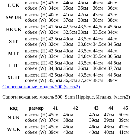
высота (H)
43см
44см
45см
46см
46см
L UK
объем (W)
34см
35см
36см
36см
36см
высота (H)
40см
41см
42см
43см
43см
SW UK
объем (W)
36см
37см
38см
38см
38см
высота (H)
41,5см
42,5см
43,5см
44,5см
45,5см
HE UK
объем (W)
32см
32,5см
33см
33,5см
34см
высота (H)
42,5см
43см
43,5см
44см
44см
S IT
объем (W)
32см
33см
33,8см
34,5см
34,5см
высота (H)
42,5см
43см
43,5см
44см
44см
M IT
объем (W)
33см
34см
34,8см
35,5см
36,5см
высота (H)
42,5см
43см
43,5см
44см
44,5см
L IT
объем (W)
34,3см
35см
36см
36,8см
37,7см
высота (H)
42,5см
43см
43,5см
44см
44,5см
XL IT
объем (W)
35,5см
36,3см
37,2см
38см
39см
Сапоги кожаные, модель 500 (часть2)
Сапоги кожаные, модель 500. Sarm Hippique, Италия. (часть2)
код
размер
41
42
43
44
45
высота (H)
45см
45см
47см
47см
50см
N UK
объем (W)
37см
38см
39см
39см
39см
высота (H)
45см
45см
46см
46см
47см
W UK
объем (W)
39см
40см
40см
40см
41см