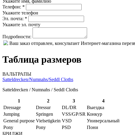
Укажите имя, фамилию
Телефон: *
Укажите телефон
Эл. почта: *
Укажите эл. почту
Подробности:
Ваш заказ отправлен, консультант Интернет-магазина пере
Таблица размеров
ВАЛЬТРАПЫ
Satteldrecken/Numnahs/Seddl Cloths
Satteldrecken / Numnahs / Seddl Cloths
1
2
3
4
Dressage
Dressur
DL/DR
Выездка
Jumping
Springen
VSS/GP/SR
Конкур
General purpose
Vielsetigkein
VSD
Универсальный
Pony
Pony
PSD
Пони
БРИДЖИ