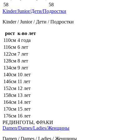
58
58
Kinder/Junior/Дети/Подростки
Kinder / Junior / Дети / Подростки
рост
к-во лет
110см
4 года
116см
6 лет
122см
7 лет
128см
8 лет
134см
9 лет
140см
10 лет
146см
11 лет
152см
12 лет
158см
13 лет
164см
14 лет
170см
15 лет
176см
16 лет
РЕДИНГОТЫ, ФРАКИ
Damen/Dames/Ladies/Женщины
Damen / Dames / Ladies / Женщины