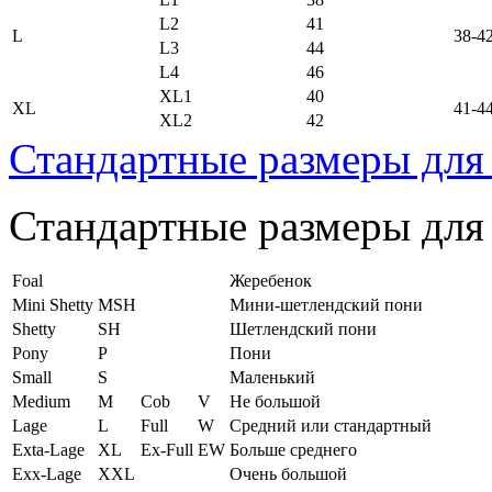
L2
41
L
38-4
L3
44
L4
46
XL1
40
XL
41-4
XL2
42
Стандартные размеры для
Стандартные размеры для
Foal
Жеребенок
Mini Shetty
MSH
Мини-шетлендский пони
Shetty
SH
Шетлендский пони
Pony
P
Пони
Small
S
Маленький
Medium
M
Cob
V
Не большой
Lage
L
Full
W
Средний или стандартный
Exta-Lage
XL
Ex-Full
EW
Больше среднего
Exx-Lage
XXL
Очень большой