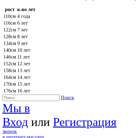
рост
к-во лет
110см
4 года
116см
6 лет
122см
7 лет
128см
8 лет
134см
9 лет
140см
10 лет
146см
11 лет
152см
12 лет
158см
13 лет
164см
14 лет
170см
15 лет
176см
16 лет
Поиск
Мы в
Вход
или
Регистрация
звонок
в интернет-магазин