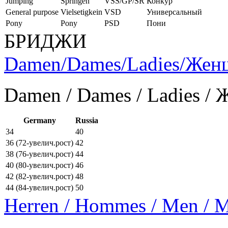
Jumping
Springen
VSS/GP/SR
Конкур
General purpose
Vielsetigkein
VSD
Универсальный
Pony
Pony
PSD
Пони
БРИДЖИ
Damen/Dames/Ladies/Же
Damen / Dames / Ladies /
Germany
Russia
34
40
36 (72-увелич.рост)
42
38 (76-увелич.рост)
44
40 (80-увелич.рост)
46
42 (82-увелич.рост)
48
44 (84-увелич.рост)
50
Herren / Hommes / Men /