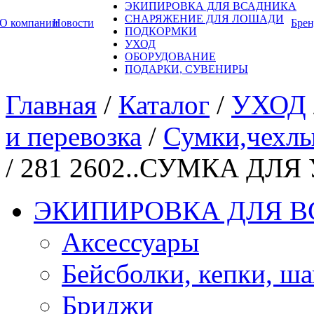
ЭКИПИРОВКА ДЛЯ ВСАДНИКА
СНАРЯЖЕНИЕ ДЛЯ ЛОШАДИ
О компании
Новости
Бре
ПОДКОРМКИ
УХОД
ОБОРУДОВАНИЕ
ПОДАРКИ, СУВЕНИРЫ
Главная
/
Каталог
/
УХОД
и перевозка
/
Сумки,чехлы
/
281 2602..СУМКА ДЛЯ
ЭКИПИРОВКА ДЛЯ 
Аксессуары
Бейсболки, кепки, ш
Бриджи