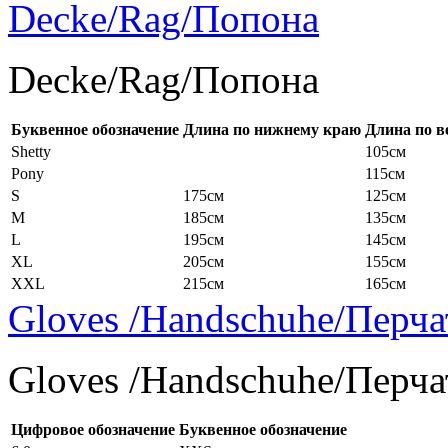
Decke/Rag/Попона
Decke/Rag/Попона
Буквенное обозначение
Длина по нижнему краю
Длина по в
Shetty
105см
Pony
115см
S
175см
125см
M
185см
135см
L
195см
145см
XL
205см
155см
XXL
215см
165см
Gloves /Handschuhe/Перча
Gloves /Handschuhe/Перча
Цифровое обозначение
Буквенное обозначение