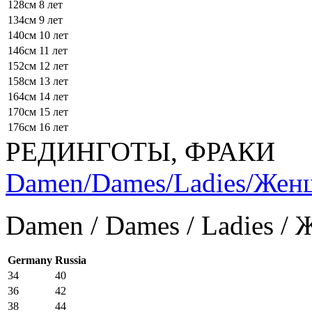
128см
8 лет
134см
9 лет
140см
10 лет
146см
11 лет
152см
12 лет
158см
13 лет
164см
14 лет
170см
15 лет
176см
16 лет
РЕДИНГОТЫ, ФРАКИ
Damen/Dames/Ladies/Же
Damen / Dames / Ladies /
Germany
Russia
34
40
36
42
38
44