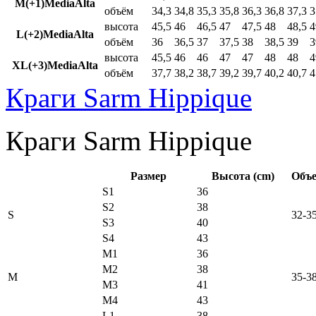
M(+1)MediaAlta
объём
34,3
34,8
35,3
35,8
36,3
36,8
37,3
3
высота
45,5
46
46,5
47
47,5
48
48,5
4
L(+2)MediaAlta
объём
36
36,5
37
37,5
38
38,5
39
3
высота
45,5
46
46
47
47
48
48
4
XL(+3)MediaAlta
объём
37,7
38,2
38,7
39,2
39,7
40,2
40,7
4
Краги Sarm Hippique
Краги Sarm Hippique
Размер
Высота (cm)
Объе
S1
36
S2
38
S
32-3
S3
40
S4
43
M1
36
M2
38
M
35-3
M3
41
M4
43
L1
38