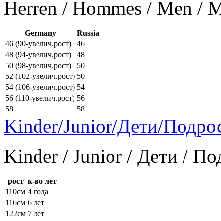
Herren / Hommes / Men /
Germany
Russia
46 (90-увелич.рост)
46
48 (94-увелич.рост)
48
50 (98-увелич.рост)
50
52 (102-увелич.рост)
50
54 (106-увелич.рост)
54
56 (110-увелич.рост)
56
58
58
Kinder/Junior/Дети/Подро
Kinder / Junior / Дети / П
рост
к-во лет
110см
4 года
116см
6 лет
122см
7 лет