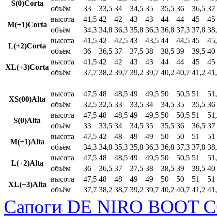
S(0)Corta
объём
33
33,5
34
34,5
35
35,5
36
36,5
37
высота
41,5
42
42
43
43
44
44
45
45
M(+1)Corta
объём
34,3
34,8
36,3
35,8
36,3
36,8
37,3
37,8
38
высота
41,5
42
42,5
43
43,5
44
44,5
45
45
L(+2)Corta
объём
36
36,5
37
37,5
38
38,5
39
39,5
40
высота
41,5
42
42
43
43
44
44
45
45
XL(+3)Corta
объём
37,7
38,2
39,7
39,2
39,7
40,2
40,7
41,2
41
высота
47,5
48
48,5
49
49,5
50
50,5
51
51
XS(00)Alta
объём
32,5
32,5
33
33,5
34
34,5
35
35,5
36
высота
47,5
48
48,5
49
49,5
50
50,5
51
51
S(0)Alta
объём
33
33,5
34
34,5
35
35,5
36
36,5
37
высота
47,5
42
48
49
49
50
50
51
51
M(+1)Alta
объём
34,3
34,8
35,3
35,8
36,3
36,8
37,3
37,8
38
высота
47,5
48
48,5
49
49,5
50
50,5
51
51
L(+2)Alta
объём
36
36,5
37
37,5
38
38,5
39
39,5
40
высота
47,5
48
48
49
49
50
50
51
51
XL(+3)Alta
объём
37,7
38,2
38,7
39,2
39,7
40,2
40,7
41,2
41
Сапоги DE NIRO BOOT C