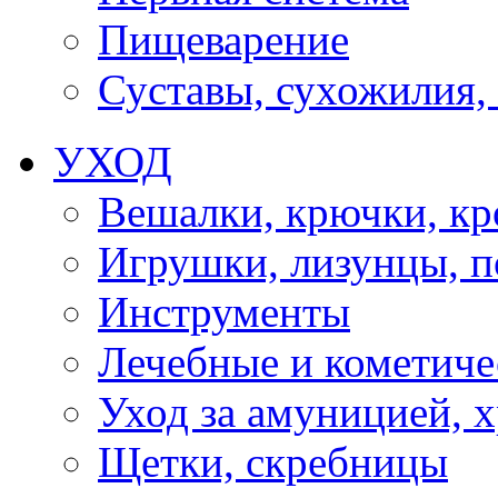
Пищеварение
Суставы, сухожилия,
УХОД
Вешалки, крючки, к
Игрушки, лизунцы, 
Инструменты
Лечебные и кометиче
Уход за амуницией, х
Щетки, скребницы