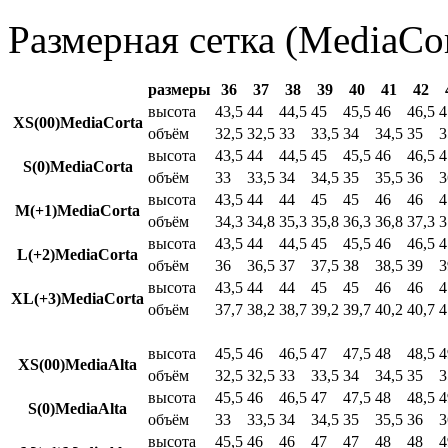
Размерная сетка (MediaCor
размеры
36
37
38
39
40
41
42
высота
43,5
44
44,5
45
45,5
46
46,5
4
XS(00)MediaCorta
объём
32,5
32,5
33
33,5
34
34,5
35
3
высота
43,5
44
44,5
45
45,5
46
46,5
4
S(0)MediaCorta
объём
33
33,5
34
34,5
35
35,5
36
3
высота
43,5
44
44
45
45
46
46
4
M(+1)MediaCorta
объём
34,3
34,8
35,3
35,8
36,3
36,8
37,3
3
высота
43,5
44
44,5
45
45,5
46
46,5
4
L(+2)MediaCorta
объём
36
36,5
37
37,5
38
38,5
39
3
высота
43,5
44
44
45
45
46
46
4
XL(+3)MediaCorta
объём
37,7
38,2
38,7
39,2
39,7
40,2
40,7
4
высота
45,5
46
46,5
47
47,5
48
48,5
4
XS(00)MediaAlta
объём
32,5
32,5
33
33,5
34
34,5
35
3
высота
45,5
46
46,5
47
47,5
48
48,5
4
S(0)MediaAlta
объём
33
33,5
34
34,5
35
35,5
36
3
высота
45,5
46
46
47
47
48
48
4