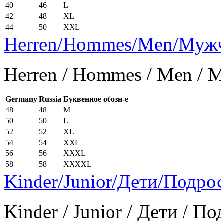
40
46
L
42
48
XL
44
50
XXL
Herren/Hommes/Men/Муж
Herren / Hommes / Men /
Germany
Russia
Буквенное обозн-е
48
48
M
50
50
L
52
52
XL
54
54
XXL
56
56
XXXL
58
58
XXXXL
Kinder/Junior/Дети/Подро
Kinder / Junior / Дети / П