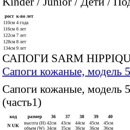
Kinder / Junior / Дети / П
рост
к-во лет
110см
4 года
116см
6 лет
122см
7 лет
128см
8 лет
134см
9 лет
САПОГИ SARM HIPPIQ
Сапоги кожаные, модель 5
Сапоги кожаные, модель 5
(часть1)
код
размер
36
37
38
39
40
высота (H)
42см
43см
44см
45см
45см
N UK
объем (W)
34см
35см
36см
36см
36см