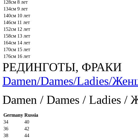
128см
8 лет
134см
9 лет
140см
10 лет
146см
11 лет
152см
12 лет
158см
13 лет
164см
14 лет
170см
15 лет
176см
16 лет
РЕДИНГОТЫ, ФРАКИ
Damen/Dames/Ladies/Же
Damen / Dames / Ladies /
Germany
Russia
34
40
36
42
38
44