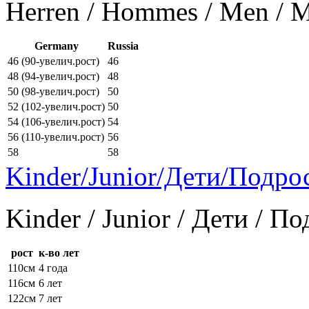
Herren / Hommes / Men /
Germany
Russia
46 (90-увелич.рост)
46
48 (94-увелич.рост)
48
50 (98-увелич.рост)
50
52 (102-увелич.рост)
50
54 (106-увелич.рост)
54
56 (110-увелич.рост)
56
58
58
Kinder/Junior/Дети/Подро
Kinder / Junior / Дети / П
рост
к-во лет
110см
4 года
116см
6 лет
122см
7 лет