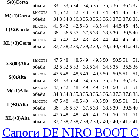
S(0)Corta
объём
33
33,5
34
34,5
35
35,5
36
36,5
37
высота
41,5
42
42
43
43
44
44
45
45
M(+1)Corta
объём
34,3
34,8
36,3
35,8
36,3
36,8
37,3
37,8
38
высота
41,5
42
42,5
43
43,5
44
44,5
45
45
L(+2)Corta
объём
36
36,5
37
37,5
38
38,5
39
39,5
40
высота
41,5
42
42
43
43
44
44
45
45
XL(+3)Corta
объём
37,7
38,2
39,7
39,2
39,7
40,2
40,7
41,2
41
высота
47,5
48
48,5
49
49,5
50
50,5
51
51
XS(00)Alta
объём
32,5
32,5
33
33,5
34
34,5
35
35,5
36
высота
47,5
48
48,5
49
49,5
50
50,5
51
51
S(0)Alta
объём
33
33,5
34
34,5
35
35,5
36
36,5
37
высота
47,5
42
48
49
49
50
50
51
51
M(+1)Alta
объём
34,3
34,8
35,3
35,8
36,3
36,8
37,3
37,8
38
высота
47,5
48
48,5
49
49,5
50
50,5
51
51
L(+2)Alta
объём
36
36,5
37
37,5
38
38,5
39
39,5
40
высота
47,5
48
48
49
49
50
50
51
51
XL(+3)Alta
объём
37,7
38,2
38,7
39,2
39,7
40,2
40,7
41,2
41
Сапоги DE NIRO BOOT C