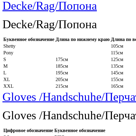
Decke/Rag/Попона
Decke/Rag/Попона
Буквенное обозначение
Длина по нижнему краю
Длина по в
Shetty
105см
Pony
115см
S
175см
125см
M
185см
135см
L
195см
145см
XL
205см
155см
XXL
215см
165см
Gloves /Handschuhe/Перча
Gloves /Handschuhe/Перча
Цифровое обозначение
Буквенное обозначение