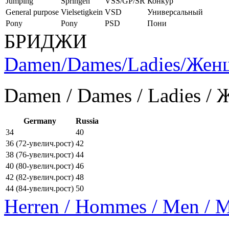
Jumping
Springen
VSS/GP/SR
Конкур
General purpose
Vielsetigkein
VSD
Универсальный
Pony
Pony
PSD
Пони
БРИДЖИ
Damen/Dames/Ladies/Же
Damen / Dames / Ladies /
Germany
Russia
34
40
36 (72-увелич.рост)
42
38 (76-увелич.рост)
44
40 (80-увелич.рост)
46
42 (82-увелич.рост)
48
44 (84-увелич.рост)
50
Herren / Hommes / Men /