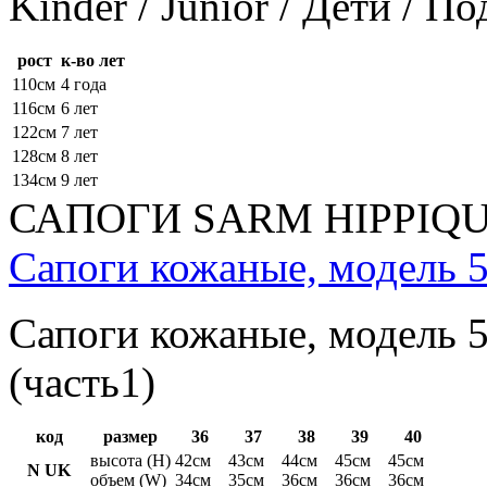
Kinder / Junior / Дети / П
рост
к-во лет
110см
4 года
116см
6 лет
122см
7 лет
128см
8 лет
134см
9 лет
САПОГИ SARM HIPPIQ
Сапоги кожаные, модель 5
Сапоги кожаные, модель 5
(часть1)
код
размер
36
37
38
39
40
высота (H)
42см
43см
44см
45см
45см
N UK
объем (W)
34см
35см
36см
36см
36см