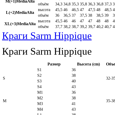
M(+1)MediaAlta
объём
34,3
34,8
35,3
35,8
36,3
36,8
37,3
3
высота
45,5
46
46,5
47
47,5
48
48,5
4
L(+2)MediaAlta
объём
36
36,5
37
37,5
38
38,5
39
3
высота
45,5
46
46
47
47
48
48
4
XL(+3)MediaAlta
объём
37,7
38,2
38,7
39,2
39,7
40,2
40,7
4
Краги Sarm Hippique
Краги Sarm Hippique
Размер
Высота (cm)
Объе
S1
36
S2
38
S
32-3
S3
40
S4
43
M1
36
M2
38
M
35-3
M3
41
M4
43
L1
38