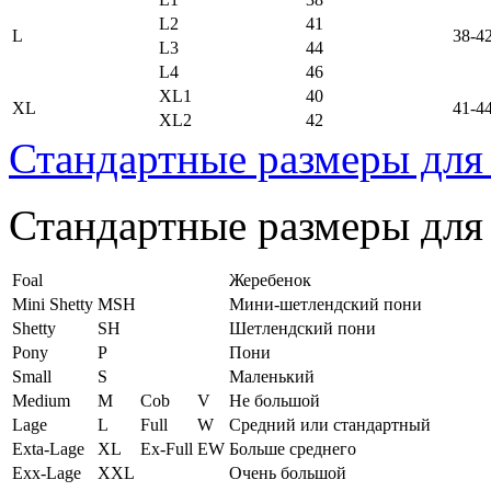
L2
41
L
38-4
L3
44
L4
46
XL1
40
XL
41-4
XL2
42
Стандартные размеры для
Стандартные размеры для
Foal
Жеребенок
Mini Shetty
MSH
Мини-шетлендский пони
Shetty
SH
Шетлендский пони
Pony
P
Пони
Small
S
Маленький
Medium
M
Cob
V
Не большой
Lage
L
Full
W
Средний или стандартный
Exta-Lage
XL
Ex-Full
EW
Больше среднего
Exx-Lage
XXL
Очень большой