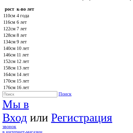
рост
к-во лет
110см
4 года
116см
6 лет
122см
7 лет
128см
8 лет
134см
9 лет
140см
10 лет
146см
11 лет
152см
12 лет
158см
13 лет
164см
14 лет
170см
15 лет
176см
16 лет
Поиск
Мы в
Вход
или
Регистрация
звонок
в интернет-магазин