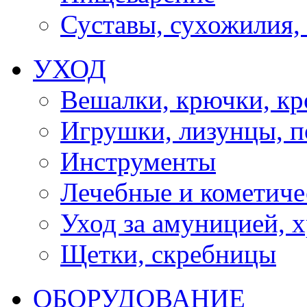
Суставы, сухожилия,
УХОД
Вешалки, крючки, к
Игрушки, лизунцы, 
Инструменты
Лечебные и кометиче
Уход за амуницией, х
Щетки, скребницы
ОБОРУДОВАНИЕ