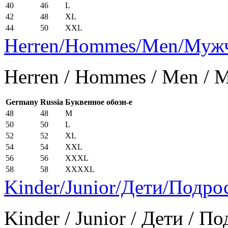
40
46
L
42
48
XL
44
50
XXL
Herren/Hommes/Men/Муж
Herren / Hommes / Men /
Germany
Russia
Буквенное обозн-е
48
48
M
50
50
L
52
52
XL
54
54
XXL
56
56
XXXL
58
58
XXXXL
Kinder/Junior/Дети/Подро
Kinder / Junior / Дети / П