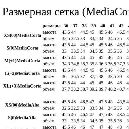
Размерная сетка (MediaCor
размеры
36
37
38
39
40
41
42
высота
43,5
44
44,5
45
45,5
46
46,5
4
XS(00)MediaCorta
объём
32,5
32,5
33
33,5
34
34,5
35
3
высота
43,5
44
44,5
45
45,5
46
46,5
4
S(0)MediaCorta
объём
33
33,5
34
34,5
35
35,5
36
3
высота
43,5
44
44
45
45
46
46
4
M(+1)MediaCorta
объём
34,3
34,8
35,3
35,8
36,3
36,8
37,3
3
высота
43,5
44
44,5
45
45,5
46
46,5
4
L(+2)MediaCorta
объём
36
36,5
37
37,5
38
38,5
39
3
высота
43,5
44
44
45
45
46
46
4
XL(+3)MediaCorta
объём
37,7
38,2
38,7
39,2
39,7
40,2
40,7
4
высота
45,5
46
46,5
47
47,5
48
48,5
4
XS(00)MediaAlta
объём
32,5
32,5
33
33,5
34
34,5
35
3
высота
45,5
46
46,5
47
47,5
48
48,5
4
S(0)MediaAlta
объём
33
33,5
34
34,5
35
35,5
36
3
высота
45,5
46
46
47
47
48
48
4