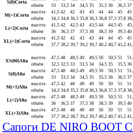
S(0)Corta
объём
33
33,5
34
34,5
35
35,5
36
36,5
37
высота
41,5
42
42
43
43
44
44
45
45
M(+1)Corta
объём
34,3
34,8
36,3
35,8
36,3
36,8
37,3
37,8
38
высота
41,5
42
42,5
43
43,5
44
44,5
45
45
L(+2)Corta
объём
36
36,5
37
37,5
38
38,5
39
39,5
40
высота
41,5
42
42
43
43
44
44
45
45
XL(+3)Corta
объём
37,7
38,2
39,7
39,2
39,7
40,2
40,7
41,2
41
высота
47,5
48
48,5
49
49,5
50
50,5
51
51
XS(00)Alta
объём
32,5
32,5
33
33,5
34
34,5
35
35,5
36
высота
47,5
48
48,5
49
49,5
50
50,5
51
51
S(0)Alta
объём
33
33,5
34
34,5
35
35,5
36
36,5
37
высота
47,5
42
48
49
49
50
50
51
51
M(+1)Alta
объём
34,3
34,8
35,3
35,8
36,3
36,8
37,3
37,8
38
высота
47,5
48
48,5
49
49,5
50
50,5
51
51
L(+2)Alta
объём
36
36,5
37
37,5
38
38,5
39
39,5
40
высота
47,5
48
48
49
49
50
50
51
51
XL(+3)Alta
объём
37,7
38,2
38,7
39,2
39,7
40,2
40,7
41,2
41
Сапоги DE NIRO BOOT C