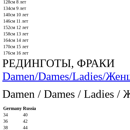
128см
8 лет
134см
9 лет
140см
10 лет
146см
11 лет
152см
12 лет
158см
13 лет
164см
14 лет
170см
15 лет
176см
16 лет
РЕДИНГОТЫ, ФРАКИ
Damen/Dames/Ladies/Же
Damen / Dames / Ladies /
Germany
Russia
34
40
36
42
38
44