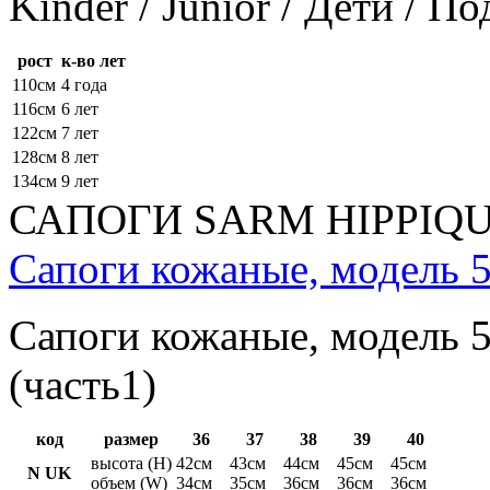
Kinder / Junior / Дети / П
рост
к-во лет
110см
4 года
116см
6 лет
122см
7 лет
128см
8 лет
134см
9 лет
САПОГИ SARM HIPPIQ
Сапоги кожаные, модель 5
Сапоги кожаные, модель 5
(часть1)
код
размер
36
37
38
39
40
высота (H)
42см
43см
44см
45см
45см
N UK
объем (W)
34см
35см
36см
36см
36см