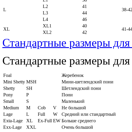
L2
41
L
38-4
L3
44
L4
46
XL1
40
XL
41-4
XL2
42
Стандартные размеры для
Стандартные размеры для
Foal
Жеребенок
Mini Shetty
MSH
Мини-шетлендский пони
Shetty
SH
Шетлендский пони
Pony
P
Пони
Small
S
Маленький
Medium
M
Cob
V
Не большой
Lage
L
Full
W
Средний или стандартный
Exta-Lage
XL
Ex-Full
EW
Больше среднего
Exx-Lage
XXL
Очень большой