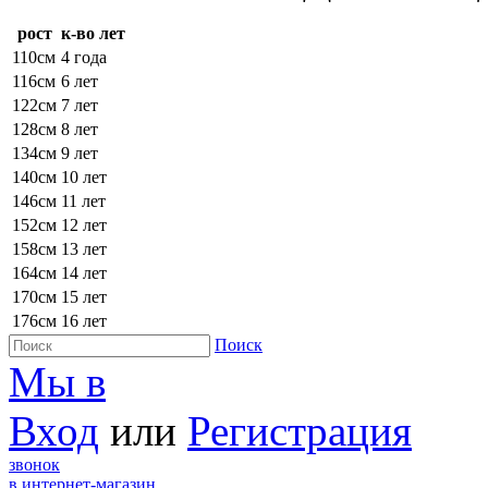
рост
к-во лет
110см
4 года
116см
6 лет
122см
7 лет
128см
8 лет
134см
9 лет
140см
10 лет
146см
11 лет
152см
12 лет
158см
13 лет
164см
14 лет
170см
15 лет
176см
16 лет
Поиск
Мы в
Вход
или
Регистрация
звонок
в интернет-магазин