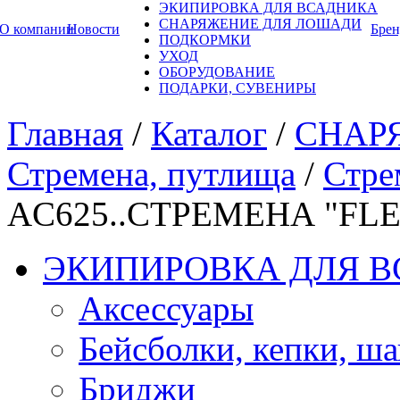
ЭКИПИРОВКА ДЛЯ ВСАДНИКА
СНАРЯЖЕНИЕ ДЛЯ ЛОШАДИ
О компании
Новости
Бре
ПОДКОРМКИ
УХОД
ОБОРУДОВАНИЕ
ПОДАРКИ, СУВЕНИРЫ
Главная
/
Каталог
/
СНАР
Стремена, путлища
/
Стре
AC625..СТРЕМЕНА "FLE
ЭКИПИРОВКА ДЛЯ 
Аксессуары
Бейсболки, кепки, ш
Бриджи