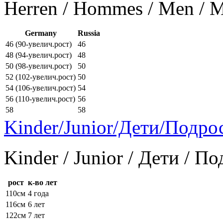
Herren / Hommes / Men /
Germany
Russia
46 (90-увелич.рост)
46
48 (94-увелич.рост)
48
50 (98-увелич.рост)
50
52 (102-увелич.рост)
50
54 (106-увелич.рост)
54
56 (110-увелич.рост)
56
58
58
Kinder/Junior/Дети/Подро
Kinder / Junior / Дети / П
рост
к-во лет
110см
4 года
116см
6 лет
122см
7 лет