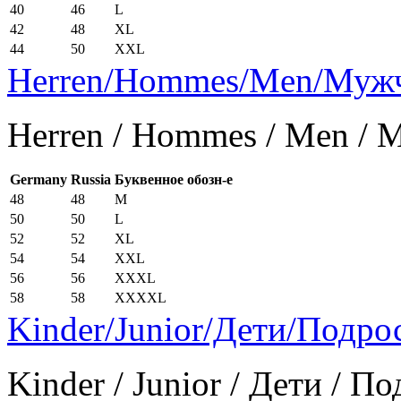
40
46
L
42
48
XL
44
50
XXL
Herren/Hommes/Men/Муж
Herren / Hommes / Men /
Germany
Russia
Буквенное обозн-е
48
48
M
50
50
L
52
52
XL
54
54
XXL
56
56
XXXL
58
58
XXXXL
Kinder/Junior/Дети/Подро
Kinder / Junior / Дети / П