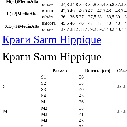
M(+1)MediaAlta
объём
34,3
34,8
35,3
35,8
36,3
36,8
37,3
3
высота
45,5
46
46,5
47
47,5
48
48,5
4
L(+2)MediaAlta
объём
36
36,5
37
37,5
38
38,5
39
3
высота
45,5
46
46
47
47
48
48
4
XL(+3)MediaAlta
объём
37,7
38,2
38,7
39,2
39,7
40,2
40,7
4
Краги Sarm Hippique
Краги Sarm Hippique
Размер
Высота (cm)
Объе
S1
36
S2
38
S
32-3
S3
40
S4
43
M1
36
M2
38
M
35-3
M3
41
M4
43
L1
38