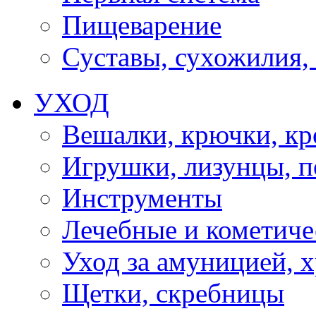
Пищеварение
Суставы, сухожилия,
УХОД
Вешалки, крючки, к
Игрушки, лизунцы, 
Инструменты
Лечебные и кометиче
Уход за амуницией, х
Щетки, скребницы