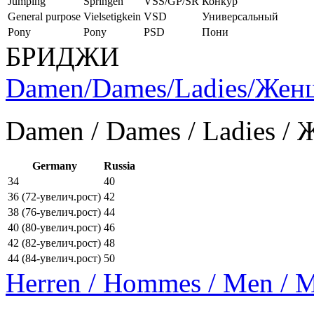
Jumping
Springen
VSS/GP/SR
Конкур
General purpose
Vielsetigkein
VSD
Универсальный
Pony
Pony
PSD
Пони
БРИДЖИ
Damen/Dames/Ladies/Же
Damen / Dames / Ladies /
Germany
Russia
34
40
36 (72-увелич.рост)
42
38 (76-увелич.рост)
44
40 (80-увелич.рост)
46
42 (82-увелич.рост)
48
44 (84-увелич.рост)
50
Herren / Hommes / Men /