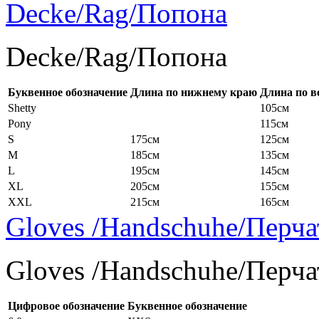
Decke/Rag/Попона
Decke/Rag/Попона
Буквенное обозначение
Длина по нижнему краю
Длина по в
Shetty
105см
Pony
115см
S
175см
125см
M
185см
135см
L
195см
145см
XL
205см
155см
XXL
215см
165см
Gloves /Handschuhe/Перча
Gloves /Handschuhe/Перча
Цифровое обозначение
Буквенное обозначение