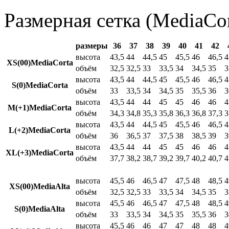
Размерная сетка (MediaCor
размеры
36
37
38
39
40
41
42
высота
43,5
44
44,5
45
45,5
46
46,5
4
XS(00)MediaCorta
объём
32,5
32,5
33
33,5
34
34,5
35
3
высота
43,5
44
44,5
45
45,5
46
46,5
4
S(0)MediaCorta
объём
33
33,5
34
34,5
35
35,5
36
3
высота
43,5
44
44
45
45
46
46
4
M(+1)MediaCorta
объём
34,3
34,8
35,3
35,8
36,3
36,8
37,3
3
высота
43,5
44
44,5
45
45,5
46
46,5
4
L(+2)MediaCorta
объём
36
36,5
37
37,5
38
38,5
39
3
высота
43,5
44
44
45
45
46
46
4
XL(+3)MediaCorta
объём
37,7
38,2
38,7
39,2
39,7
40,2
40,7
4
высота
45,5
46
46,5
47
47,5
48
48,5
4
XS(00)MediaAlta
объём
32,5
32,5
33
33,5
34
34,5
35
3
высота
45,5
46
46,5
47
47,5
48
48,5
4
S(0)MediaAlta
объём
33
33,5
34
34,5
35
35,5
36
3
высота
45,5
46
46
47
47
48
48
4